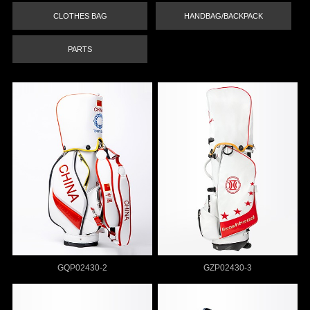
CLOTHES BAG
HANDBAG/BACKPACK
PARTS
GQP02430-2
GZP02430-3